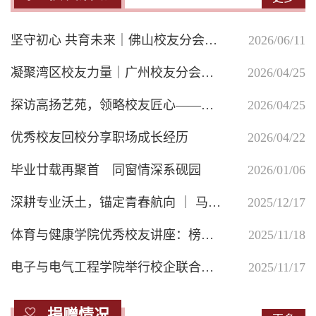
坚守初心 共育未来｜佛山校友分会副会长胡洁文女士企业——博士文教育集团15周年庆典圆满举行
2026/06/11
凝聚湾区校友力量｜广州校友分会筹备组一行到访佛山校友分会交流座谈
2026/04/25
探访高扬艺苑，领略校友匠心——肇庆学院深圳校友会成功举办文化艺术专题活动
2026/04/25
优秀校友回校分享职场成长经历
2026/04/22
毕业廿载再聚首 同窗情深系砚园
2026/01/06
深耕专业沃土，锚定青春航向 ｜ 马克思主义学院思政专业校友分享会暖心开讲
2025/12/17
体育与健康学院优秀校友讲座：榜样引领学业规划 经验赋能未来发展
2025/11/18
浙江泰隆慈善基金会 180000元
2026/06/24
电子与电气工程学院举行校企联合工程实验室揭牌暨设备捐赠仪式
2025/11/17
赵元修、赵辜怀箴伉俪 500000元
2026/06/24
浙江泰隆慈善基金会 100000元
2026/06/24
捐赠情况